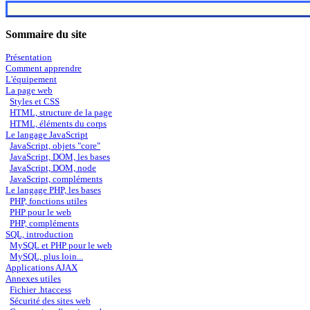
Sommaire du site
Présentation
Comment apprendre
L'équipement
La page web
Styles et CSS
HTML, structure de la page
HTML, éléments du corps
Le langage JavaScript
JavaScript, objets "core"
JavaScript, DOM, les bases
JavaScript, DOM, node
JavaScript, compléments
Le langage PHP, les bases
PHP, fonctions utiles
PHP pour le web
PHP, compléments
SQL, introduction
MySQL et PHP pour le web
MySQL, plus loin...
Applications AJAX
Annexes utiles
Fichier .htaccess
Sécurité des sites web